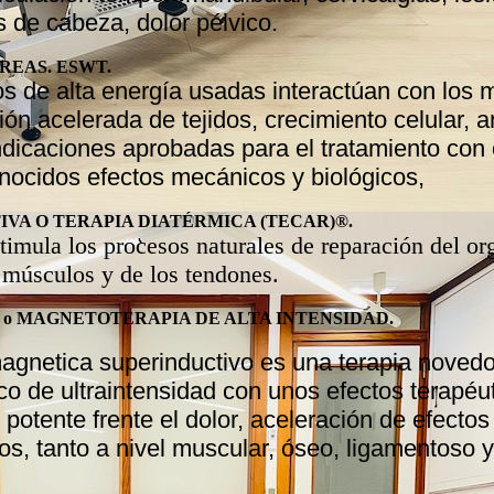
s de cabeza, dolor pélvico.
EAS. ESWT.
os de alta energía usadas interactúan con los
n acelerada de tejidos, crecimiento celular, a
ndicaciones aprobadas para el tratamiento co
onocidos efectos mecánicos y biológicos,
IVA O TERAPIA DIATÉRMICA (TECAR)®.
timula los procesos naturales de reparación del o
 músculos y de los tendones.
® o MAGNETOTERAPIA DE ALTA INTENSIDAD.
agnetica superinductivo es una terapia noved
o de ultraintensidad con unos efectos terapé
o potente frente el dolor, aceleración de efecto
os, tanto a nivel muscular, óseo, ligamentoso 