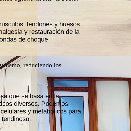
 músculos, tendones y huesos
nalgesia y restauración de la
n ondas de choque
rganismo, reduciendo los
osa que se basa en la
uticos diversos. Podemos
s celulares y metabólicos para
y tendinoso.