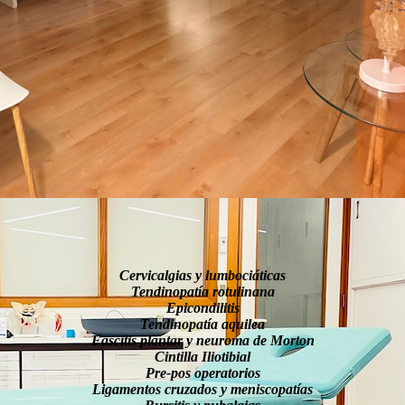
Cervicalgias y lumbociáticas
Tendinopatía rotulinana
Epicondilitis
Tendinopatía aquilea
Fascitis plantar y neuroma de Morton
Cintilla Iliotibial
Pre-pos operatorios
Ligamentos cruzados y meniscopatías