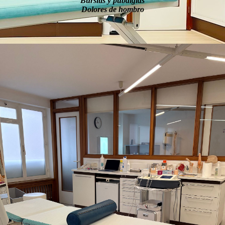
Bursitis y pubalgias
Dolores de hombro