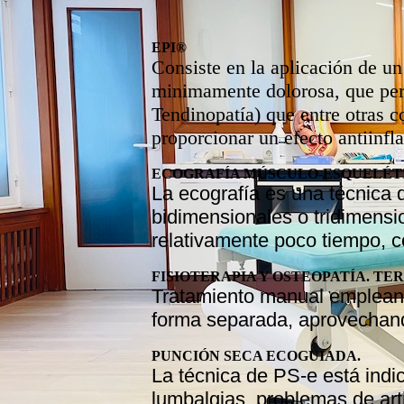
EPI®
Consiste en la aplicación de un
minimamente dolorosa, que permi
Tendinopatía) que entre otras c
proporcionar un efecto antiinfl
ECOGRAFÍA MÚSCULO-ESQUELÉT
La ecografía es una técnica 
bidimensionales o tridimensi
relativamente poco tiempo, c
FISIOTERAPIA Y OSTEOPATÍA. TE
Tratamiento manual empleando
forma separada, aprovechan
PUNCIÓN SECA ECOGUIADA.
La técnica de PS-e está indi
lumbalgias, problemas de art