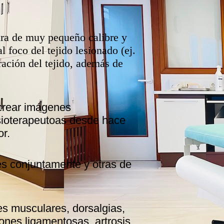
tura de muy pequeño calibre y
 foco del tejido lesionado (ej.
ración del tejido, además de
 crear imágenes
isioterapeutoas desde hace
or.
es conjuntamente y otras de
es musculares, dorsalgias,
ones ligamentosas, artrosis,