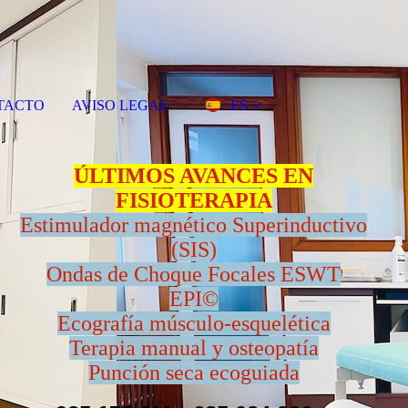
TACTO
AVISO LEGAL
ES
ÚLTIMOS AVANCES EN
FISIOTERAPIA
Estimulador magnético Superinductivo
(SIS)
Ondas de Choque Focales ESWT
EPI©
Ecografía músculo-esquelética
Terapia manual y osteopatía
Punción seca ecoguiada