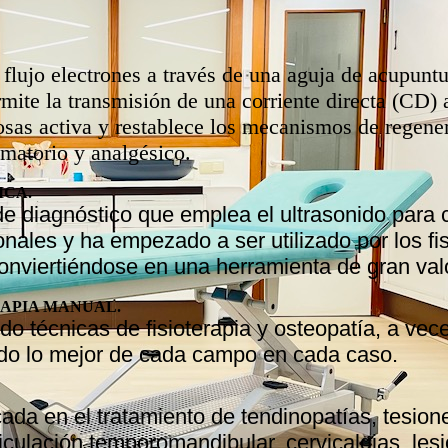
 flujo electrones a través de una aguja de acupun
te la transmisión de una corriente directa (CD) al
osas activa y restablece los mecanismos de regene
amatorio y analgésico.
ICA.
de diagnóstico que emplea el ultrasonido para
onales y ha empezado a ser utilizado por los f
onviertiéndose en una herramienta de gran val
RAPIA MANUAL.
 técnicas de fisioterapia y osteopatía, a vec
do lo mejor de cada campo en cada caso.
cada en el tratamiento de tendinopatías, tesion
iculación temporomandibular, cervicalgias, lesi