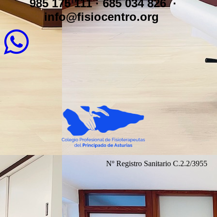
985 175 111 · 685 034 826
·
info@fisiocentro.org
Nº Registro Sanitario C.2.2/3955