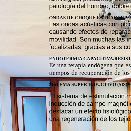
patología del hombro, dolore
ONDAS DE CHOQUE EXTRACORPÓR
Las ondas acústicas con pic
causando efectos de reparació
movilidad. Son muchas las i
focalizadas, gracias a sus c
ENDOTERMIA CAPACITIVA/RESIST
Es una terapia endógena que es
tiempos de recuperación de los
SISTEMA SUPER INDUCTIVO (SIS)
El sistema de estimulación m
inducción de campo magnétic
destacar un efecto fisiológic
una regeneración de los tejid